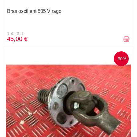
STOCK ÉPUISÉ
Bras oscillant 535 Virago
150,00 €
45,00 €
-60%