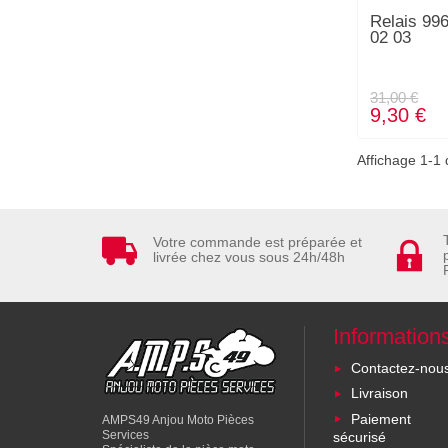
Relais 996
02 03
31,00 €
9,30 €
Affichage 1-1 d
Votre commande est préparée et
livrée chez vous sous 24h/48h
Information
Contactez-nou
Livraison
Paiement
AMPS49 Anjou Moto Pièces
Services
sécurisé