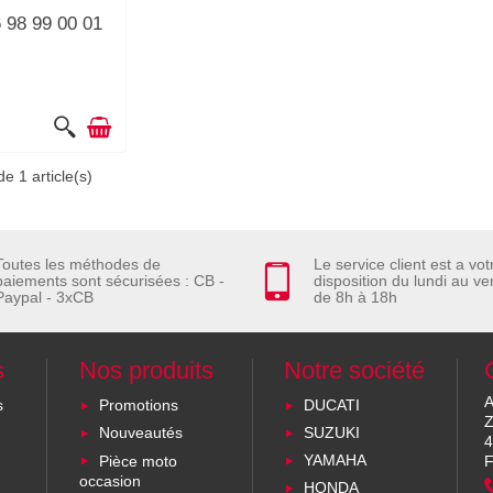
 98 99 00 01
e 1 article(s)
Toutes les méthodes de
Le service client est a vot
paiements sont sécurisées : CB -
disposition du lundi au ve
Paypal - 3xCB
de 8h à 18h
s
Nos produits
Notre société
A
s
Promotions
DUCATI
Z
Nouveautés
SUZUKI
4
Pièce moto
YAMAHA
F
occasion
HONDA