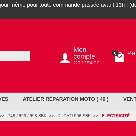
 jour même pour toute commande passée avant 13h ! (du
Mon
Pa
0
compte
0,0
Connexion
VES
ATELIER RÉPARATION MOTO ( 49 )
VENT
748 / 996 / 998 SBK
DUCATI 996 SBK
ELECTRICITÉ