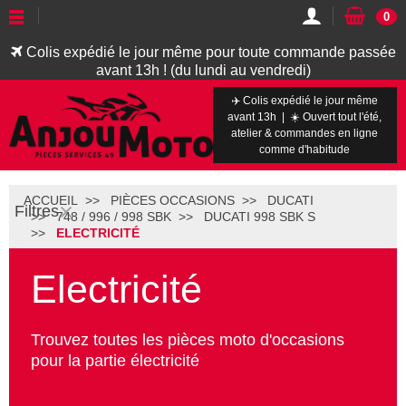
0
Colis expédié le jour même pour toute commande passée
avant 13h ! (du lundi au vendredi)
✈️ Colis expédié le jour même
avant 13h | ☀️ Ouvert tout l'été,
atelier & commandes en ligne
comme d'habitude
ACCUEIL
PIÈCES OCCASIONS
DUCATI
Filtres
748 / 996 / 998 SBK
DUCATI 998 SBK S
ELECTRICITÉ
Electricité
Trouvez toutes les pièces moto d'occasions
pour la partie électricité