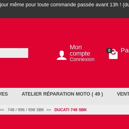
 jour même pour toute commande passée avant 13h ! (du
Mon
Pa
0
compte
0,0
Connexion
VES
ATELIER RÉPARATION MOTO ( 49 )
VENT
748 / 996 / 998 SBK
DUCATI 748 SBK