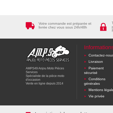
Votre commande est préparée et
livrée chez vous sous 24h/48h
Information
Contactez-nou
Livraison
Paiement
AMPS49 Anjou Moto Pièces
Services
sécurisé
Spécialiste de la pièce moto
Conditions
d'occasion
générales
Vente en ligne depuis 2014
Mentions légal
Vie privée