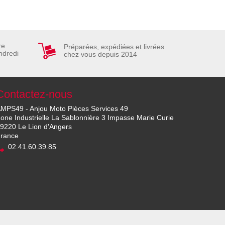
re
Préparées, expédiées et livrées
ndredi
chez vous depuis 2014
Contactez-nous
MPS49 - Anjou Moto Pièces Services 49
one Industrielle La Sablonnière 3 Impasse Marie Curie
9220 Le Lion d'Angers
rance
02.41.60.39.85