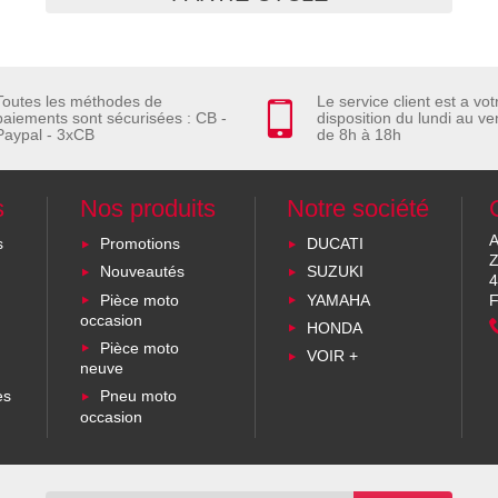
Toutes les méthodes de
Le service client est a vot
paiements sont sécurisées : CB -
disposition du lundi au ve
Paypal - 3xCB
de 8h à 18h
s
Nos produits
Notre société
A
s
Promotions
DUCATI
Z
Nouveautés
SUZUKI
4
Pièce moto
YAMAHA
F
occasion
HONDA
Pièce moto
VOIR +
neuve
es
Pneu moto
occasion