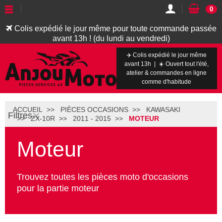
0
Colis expédié le jour même pour toute commande passée
avant 13h ! (du lundi au vendredi)
✈️ Colis expédié le jour même
avant 13h | ☀️ Ouvert tout l'été,
atelier & commandes en ligne
comme d'habitude
ACCUEIL
PIÈCES OCCASIONS
KAWASAKI
Filtres
ZX-10R
2011 - 2015
MOTEUR
Moteur
Trouvez toutes les pièces moto d'occasions
pour la partie moteur