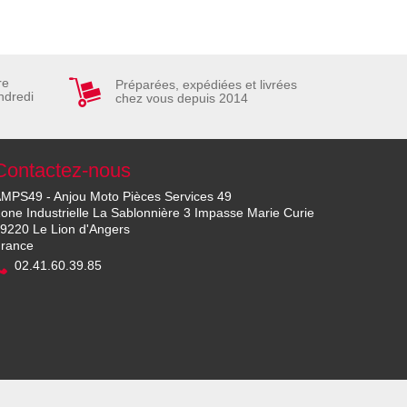
re
Préparées, expédiées et livrées
ndredi
chez vous depuis 2014
Contactez-nous
MPS49 - Anjou Moto Pièces Services 49
one Industrielle La Sablonnière 3 Impasse Marie Curie
9220 Le Lion d'Angers
rance
02.41.60.39.85