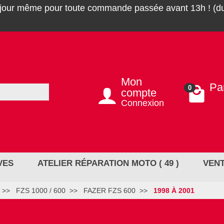
 jour même pour toute commande passée avant 13h ! (du
Mon
Pa
0
compte
0,0
Connexion
VES
ATELIER RÉPARATION MOTO ( 49 )
VENT
FZS 1000 / 600
FAZER FZS 600
1998 À 2001