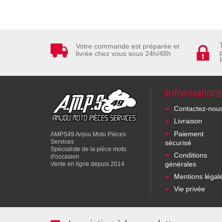
Votre commande est préparée et
livrée chez vous sous 24h/48h
Information
Contactez-nou
Livraison
Paiement
AMPS49 Anjou Moto Pièces
Services
sécurisé
Spécialiste de la pièce moto
Conditions
d'occasion
générales
Vente en ligne depuis 2014
Mentions légal
Vie privée