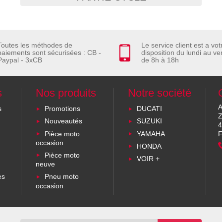
Toutes les méthodes de
Le service client est a vot
paiements sont sécurisées : CB -
disposition du lundi au ve
Paypal - 3xCB
de 8h à 18h
s
Nos produits
Notre société
A
s
Promotions
DUCATI
Z
Nouveautés
SUZUKI
4
Pièce moto
YAMAHA
F
occasion
HONDA
Pièce moto
VOIR +
neuve
es
Pneu moto
occasion