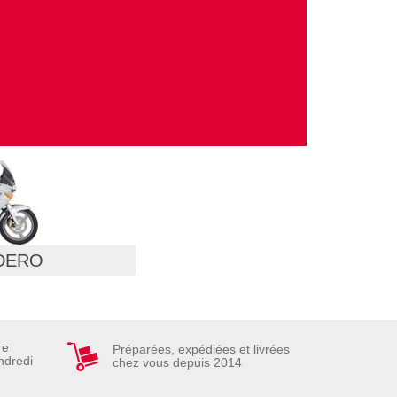
DERO
re
Préparées, expédiées et livrées
ndredi
chez vous depuis 2014