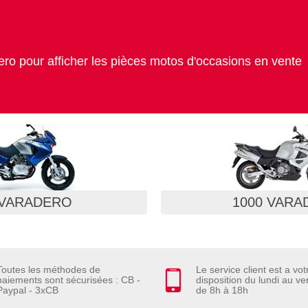
ero pour afficher les pièces motos d'occasions en vente
 VARADERO
1000 VARA
Toutes les méthodes de
Le service client est a vot
paiements sont sécurisées : CB -
disposition du lundi au ve
Paypal - 3xCB
de 8h à 18h