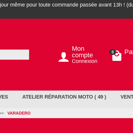
 jour même pour toute commande passée avant 13h ! (du
Mon
Pa
0
compte
0,0
Connexion
VES
ATELIER RÉPARATION MOTO ( 49 )
VENT
VARADERO