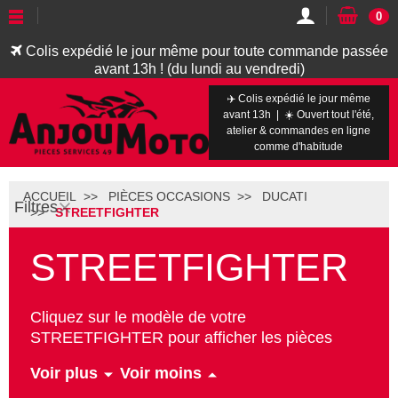
0
Colis expédié le jour même pour toute commande passée
avant 13h ! (du lundi au vendredi)
✈️ Colis expédié le jour même
avant 13h | ☀️ Ouvert tout l'été,
atelier & commandes en ligne
comme d'habitude
ACCUEIL
PIÈCES OCCASIONS
DUCATI
Filtres
STREETFIGHTER
STREETFIGHTER
Cliquez sur le modèle de votre
STREETFIGHTER pour afficher les pièces
motos d'occasions en vente
Voir plus
Voir moins