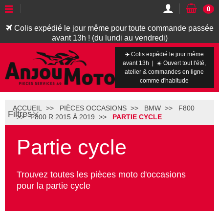
0
Colis expédié le jour même pour toute commande passée
avant 13h ! (du lundi au vendredi)
✈️ Colis expédié le jour même
avant 13h | ☀️ Ouvert tout l'été,
atelier & commandes en ligne
comme d'habitude
ACCUEIL
PIÈCES OCCASIONS
BMW
F800
Filtres
F800 R 2015 À 2019
PARTIE CYCLE
Partie cycle
Trouvez toutes les pièces moto d'occasions
pour la partie cycle