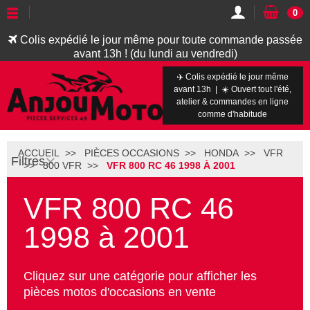
0
Colis expédié le jour même pour toute commande passée
avant 13h ! (du lundi au vendredi)
✈️ Colis expédié le jour même
avant 13h | ☀️ Ouvert tout l'été,
atelier & commandes en ligne
comme d'habitude
ACCUEIL
PIÈCES OCCASIONS
HONDA
VFR
Filtres
800 VFR
VFR 800 RC 46 1998 À 2001
VFR 800 RC 46
1998 à 2001
Cliquez sur une catégorie pour afficher les
pièces motos d'occasions en vente