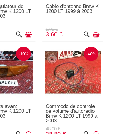
gulateur de
Cable d'antenne Bmw K
Bmw K 1200 LT
1200 LT 1999 à 2003
003
6,00 €
3,60 €
-10%
-40%
ts avant
Commodo de controle
mw K 1200 LT
de volume d'autoradio
003
Bmw K 1200 LT 1999 à
2003
48,00 €