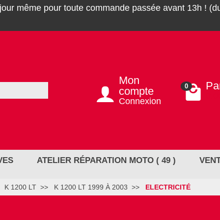
 jour même pour toute commande passée avant 13h ! (du
Mon
Pa
0
compte
0,0
Connexion
VES
ATELIER RÉPARATION MOTO ( 49 )
VENT
K 1200 LT
K 1200 LT 1999 À 2003
ELECTRICITÉ