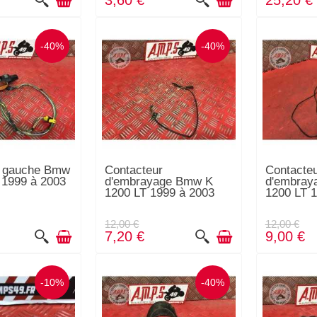
3,60 €
25,20 €
-40%
-40%
 gauche Bmw
Contacteur
Contacte
 1999 à 2003
d'embrayage Bmw K
d'embray
1200 LT 1999 à 2003
1200 LT 1
12,00 €
12,00 €
7,20 €
9,00 €
-10%
-40%