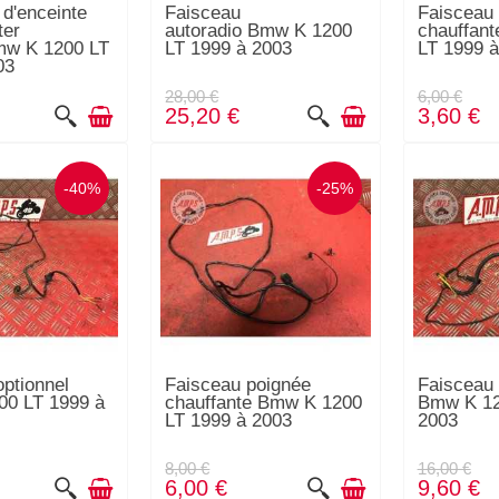
 d'enceinte
Faisceau
Faisceau 
ter
autoradio Bmw K 1200
chauffan
mw K 1200 LT
LT 1999 à 2003
LT 1999 à
03
28,00 €
6,00 €
25,20 €
3,60 €
-40%
-25%
ptionnel
Faisceau poignée
Faisceau 
0 LT 1999 à
chauffante Bmw K 1200
Bmw K 12
LT 1999 à 2003
2003
8,00 €
16,00 €
6,00 €
9,60 €