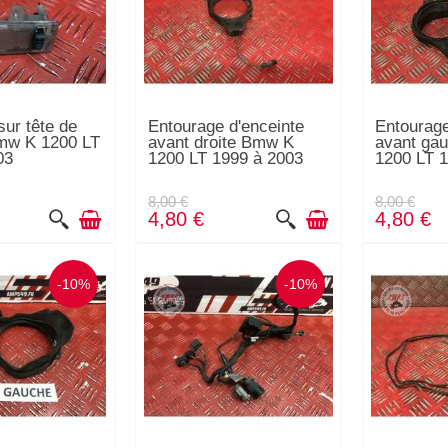
sur tête de
Entourage d'enceinte
Entourage
mw K 1200 LT
avant droite Bmw K
avant ga
03
1200 LT 1999 à 2003
1200 LT 1
8,00 €
8,00 €
4,80 €
4,80 €
-10%
-10%