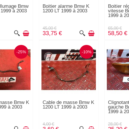
allumage Bmw
Boitier alarme Bmw K
Boitier ré
 1999 à 2003
1200 LT 1999 à 2003
vitesse 
1999 à 2
45,00 €
65,00 €
33,75 €
58,50 €
-25%
-10%
 masse Bmw K
Cable de masse Bmw K
Clignotan
999 à 2003
1200 LT 1999 à 2003
gauche B
1999 à 2
4,00 €
28,00 €