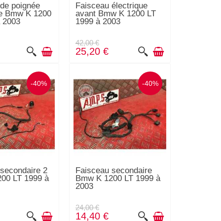
de poignée
Faisceau électrique
te Bmw K 1200
avant Bmw K 1200 LT
 2003
1999 à 2003
42,00 €
25,20 €
-40%
-40%
secondaire 2
Faisceau secondaire
00 LT 1999 à
Bmw K 1200 LT 1999 à
2003
24,00 €
14,40 €