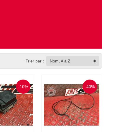
Trier par :
Nom, A à Z
-10%
-40%