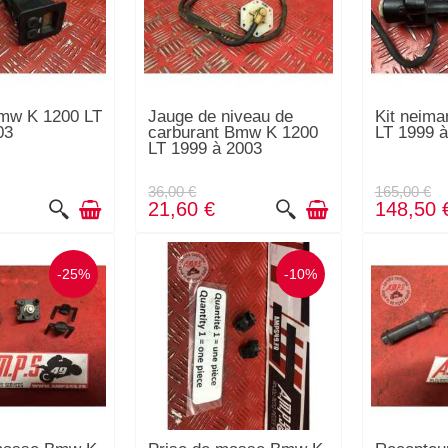
mw K 1200 LT
Jauge de niveau de
Kit neim
03
carburant Bmw K 1200
LT 1999 à
LT 1999 à 2003
36,00 €
165,00 €
21,60 €
148,50 
-25%
-10%