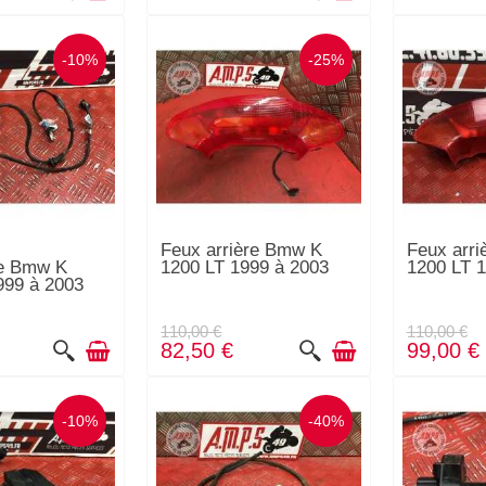
-10%
-25%
Feux arrière Bmw K
Feux arr
re Bmw K
1200 LT 1999 à 2003
1200 LT 1
999 à 2003
110,00 €
110,00 €
82,50 €
99,00 €
-10%
-40%