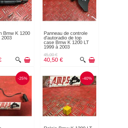
an Bmw K 1200
Panneau de controle
 2003
d'autoradio de top
case Bmw K 1200 LT
1999 à 2003
45,00 €
€
40,50 €
-25%
-40%