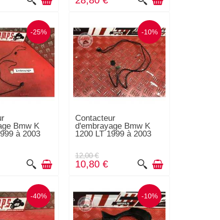
28,80 €
-25%
-10%
ur
Contacteur
age Bmw K
d'embrayage Bmw K
999 à 2003
1200 LT 1999 à 2003
12,00 €
10,80 €
-40%
-10%