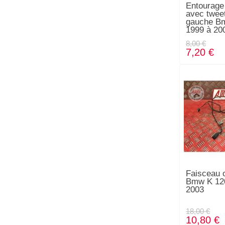
Entourage
avec twee
gauche B
1999 à 20
8,00 €
7,20 €
Faisceau o
Bmw K 120
2003
18,00 €
10,80 €