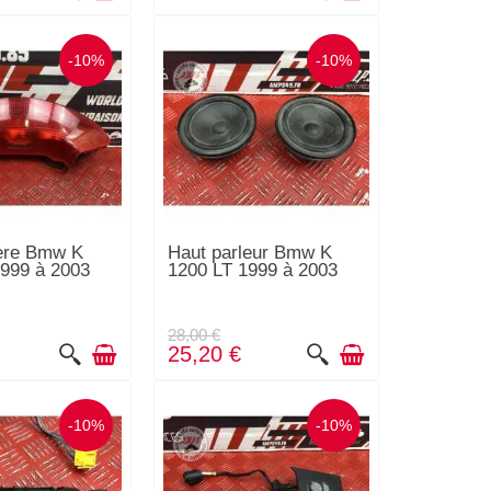
-10%
-10%
ière Bmw K
Haut parleur Bmw K
999 à 2003
1200 LT 1999 à 2003
28,00 €
25,20 €
-10%
-10%