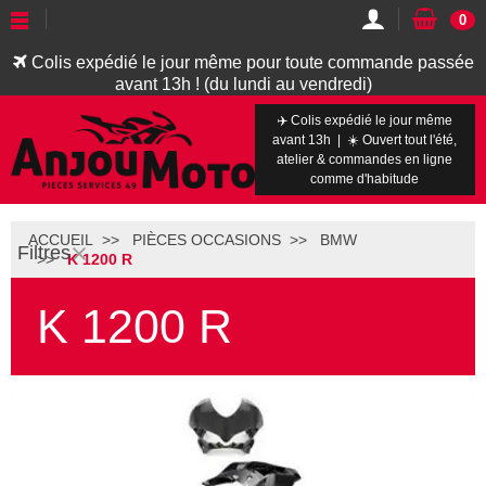
0
Colis expédié le jour même pour toute commande passée
avant 13h ! (du lundi au vendredi)
✈️ Colis expédié le jour même
avant 13h | ☀️ Ouvert tout l'été,
atelier & commandes en ligne
comme d'habitude
ACCUEIL
PIÈCES OCCASIONS
BMW
Filtres
K 1200 R
K 1200 R