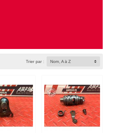
Trier par :
Nom, A à Z