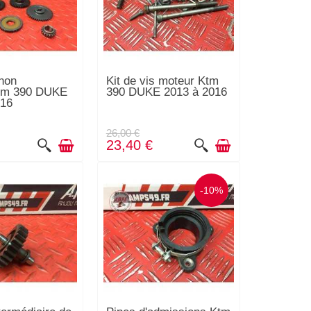
gnon
Kit de vis moteur Ktm
tm 390 DUKE
390 DUKE 2013 à 2016
016
26,00 €
23,40 €
-10%