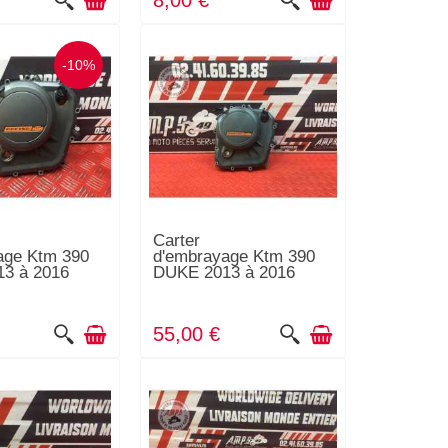
8,00 €
-10%
Carter
age Ktm 390
d'embrayage Ktm 390
3 à 2016
DUKE 2013 à 2016
55,00 €