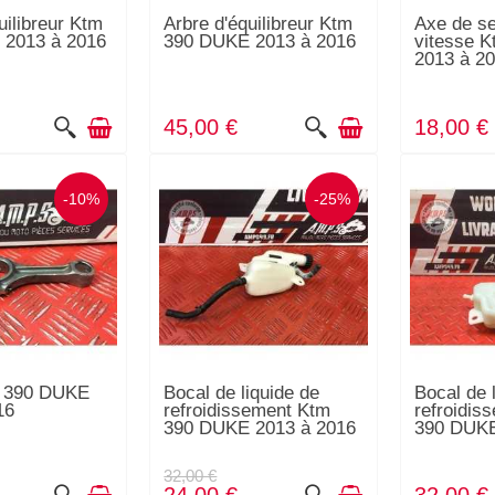
uilibreur Ktm
Arbre d'équilibreur Ktm
Axe de se
 2013 à 2016
390 DUKE 2013 à 2016
vitesse 
2013 à 2
45,00 €
18,00 €
-10%
-25%
m 390 DUKE
Bocal de liquide de
Bocal de 
16
refroidissement Ktm
refroidis
390 DUKE 2013 à 2016
390 DUKE
32,00 €