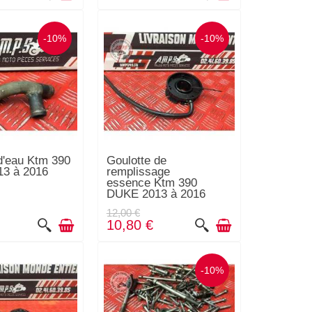
-10%
-10%
d'eau Ktm 390
Goulotte de
3 à 2016
remplissage
essence Ktm 390
DUKE 2013 à 2016
12,00 €
10,80 €
-10%