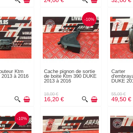
24,00 €
32,00 €
-10%
buteur Ktm
Cache pignon de sortie
Carter
 2013 à 2016
de boite Ktm 390 DUKE
d'embray
2013 à 2016
DUKE 201
18,00 €
55,00 €
16,20 €
49,50 €
-10%