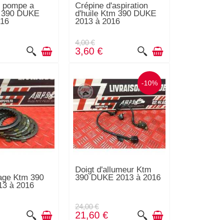
e pompe a
Crépine d'aspiration
m 390 DUKE
d'huile Ktm 390 DUKE
016
2013 à 2016
4,00 €
3,60 €
-10%
Doigt d'allumeur Ktm
age Ktm 390
390 DUKE 2013 à 2016
3 à 2016
24,00 €
21,60 €