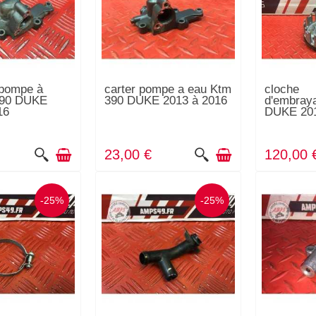
 pompe à
carter pompe a eau Ktm
cloche
390 DUKE
390 DUKE 2013 à 2016
d'embray
16
DUKE 201
23,00 €
120,00 
-25%
-25%