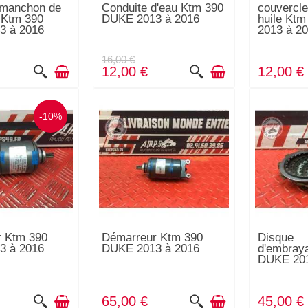
e manchon de
Conduite d'eau Ktm 390
couvercl
r Ktm 390
DUKE 2013 à 2016
huile Kt
3 à 2016
2013 à 2
16,00 €
12,00 €
12,00 €
-10%
r Ktm 390
Démarreur Ktm 390
Disque
3 à 2016
DUKE 2013 à 2016
d'embray
DUKE 201
65,00 €
45,00 €