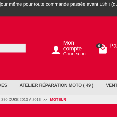
 jour même pour toute commande passée avant 13h ! (du
Mon
Pa
0
compte
0,0
Connexion
VES
ATELIER RÉPARATION MOTO ( 49 )
VENT
390 DUKE 2013 À 2016
MOTEUR