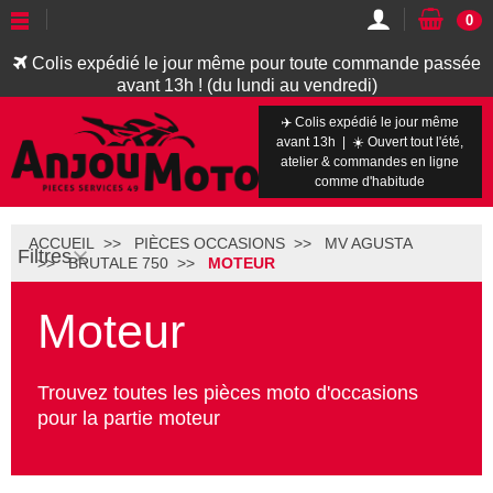
0
Colis expédié le jour même pour toute commande passée
avant 13h ! (du lundi au vendredi)
✈️ Colis expédié le jour même
avant 13h | ☀️ Ouvert tout l'été,
atelier & commandes en ligne
comme d'habitude
ACCUEIL
PIÈCES OCCASIONS
MV AGUSTA
Filtres
BRUTALE 750
MOTEUR
Moteur
Trouvez toutes les pièces moto d'occasions
pour la partie moteur