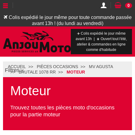
0
Colis expédié le jour même pour toute commande passée
avant 13h ! (du lundi au vendredi)
✈️ Colis expédié le jour même
avant 13h | ☀️ Ouvert tout l'été,
atelier & commandes en ligne
comme d'habitude
ACCUEIL
PIÈCES OCCASIONS
MV AGUSTA
Filtres
BRUTALE 1078 RR
MOTEUR
Moteur
Trouvez toutes les pièces moto d'occasions
pour la partie moteur