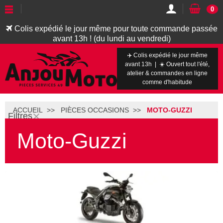
0
Colis expédié le jour même pour toute commande passée
avant 13h ! (du lundi au vendredi)
✈️ Colis expédié le jour même
avant 13h | ☀️ Ouvert tout l'été,
atelier & commandes en ligne
comme d'habitude
ACCUEIL
PIÈCES OCCASIONS
MOTO-GUZZI
Filtres
Moto-Guzzi