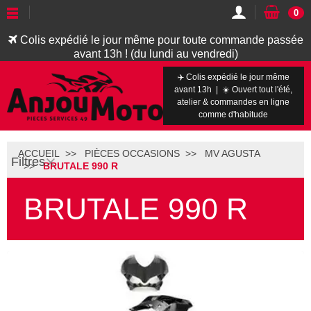
0
Colis expédié le jour même pour toute commande passée
avant 13h ! (du lundi au vendredi)
✈️ Colis expédié le jour même
avant 13h | ☀️ Ouvert tout l'été,
atelier & commandes en ligne
comme d'habitude
ACCUEIL
PIÈCES OCCASIONS
MV AGUSTA
Filtres
BRUTALE 990 R
BRUTALE 990 R