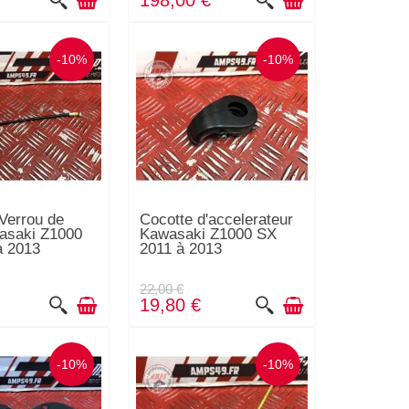
198,00 €
-10%
-10%
Verrou de
Cocotte d'accelerateur
asaki Z1000
Kawasaki Z1000 SX
à 2013
2011 à 2013
22,00 €
19,80 €
-10%
-10%