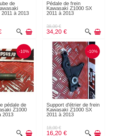
tube de
Pédale de frein
Kawasaki
Kawasaki Z1000 SX
 2011 à 2013
2011 à 2013
38,00 €
€
34,20 €
-10%
-10%
e pédale de
Support d'étrier de frein
asaki Z1000
Kawasaki Z1000 SX
à 2013
2011 à 2013
18,00 €
16,20 €