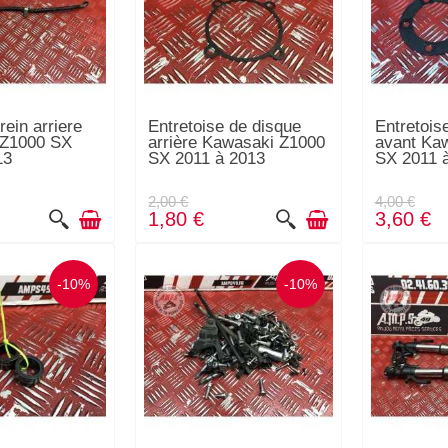
rein arriere
Entretoise de disque
Entretois
 Z1000 SX
arrière Kawasaki Z1000
avant Ka
13
SX 2011 à 2013
SX 2011 
2,00 €
4,00 €
1,80 €
3,60 €
-10%
-10%