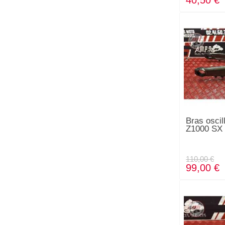
40,50 €
Bras osci
Z1000 SX 
110,00 €
99,00 €