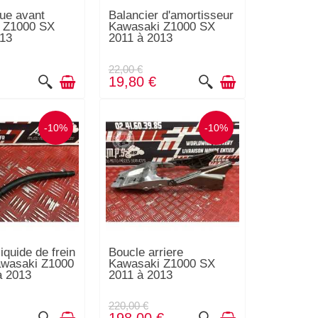
ue avant
Balancier d'amortisseur
 Z1000 SX
Kawasaki Z1000 SX
013
2011 à 2013
22,00 €
19,80 €
-10%
-10%
iquide de frein
Boucle arriere
awasaki Z1000
Kawasaki Z1000 SX
à 2013
2011 à 2013
220,00 €