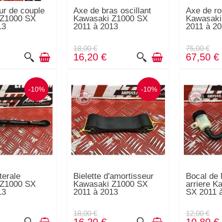
ur de couple
Axe de bras oscillant
Axe de ro
 Z1000 SX
Kawasaki Z1000 SX
Kawasaki
13
2011 à 2013
2011 à 2
18,00 €
75,00 €
16,20 €
67,50 €
-10%
-10%
terale
Bielette d'amortisseur
Bocal de l
 Z1000 SX
Kawasaki Z1000 SX
arriere K
13
2011 à 2013
SX 2011 
18,00 €
12,00 €