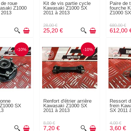
 de roue
Kit de vis partie cycle
Paire de 
asaki Z1000
Kawasaki Z1000 SX
fourche 
 2013
2011 à 2013
Z1000 SX
28,00 €
680,00 €
25,20 €
612,00 
-10%
-10%
ronne
Renfort d'étrier arrière
Ressort d
 Z1000 SX
Kawasaki Z1000 SX
frein Kaw
13
2011 à 2013
SX 2011 
8,00 €
4,00 €
7,20 €
3,60 €