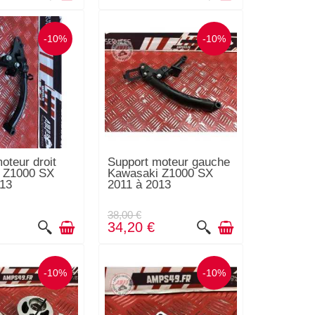
-10%
-10%
oteur droit
Support moteur gauche
 Z1000 SX
Kawasaki Z1000 SX
013
2011 à 2013
38,00 €
34,20 €
-10%
-10%