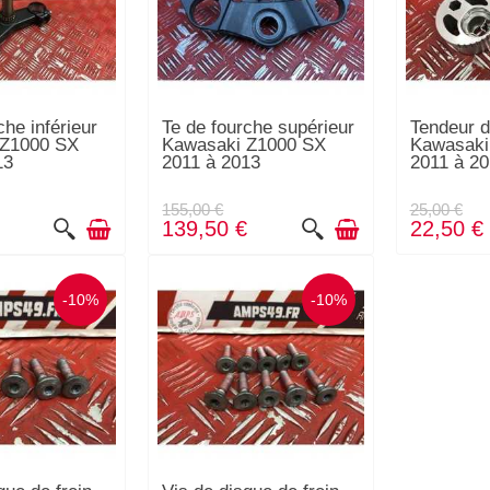
che inférieur
Te de fourche supérieur
Tendeur d
 Z1000 SX
Kawasaki Z1000 SX
Kawasaki
13
2011 à 2013
2011 à 2
155,00 €
25,00 €
€
139,50 €
22,50 €
-10%
-10%