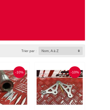
Trier par :
Nom, A à Z
-10%
-10%