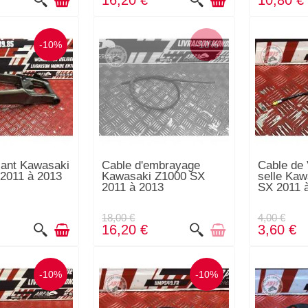
16,20 €
10,80 €
-10%
-10%
STOCK ÉPUISÉ
llant Kawasaki
Cable d'embrayage
Cable de 
2011 à 2013
Kawasaki Z1000 SX
selle Kaw
2011 à 2013
SX 2011 
18,00 €
4,00 €
16,20 €
3,60 €
-10%
-10%