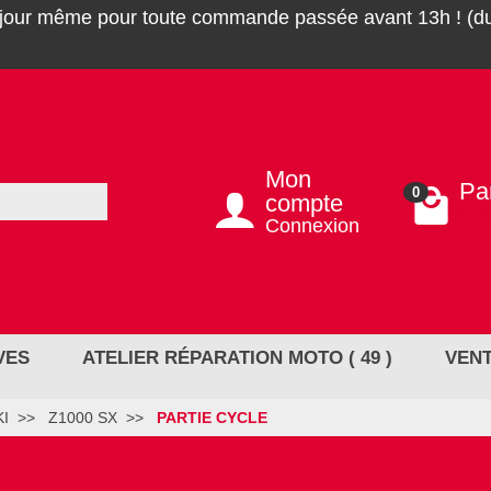
 jour même pour toute commande passée avant 13h ! (du
Mon
Pa
0
compte
0,0
Connexion
VES
ATELIER RÉPARATION MOTO ( 49 )
VENT
I
Z1000 SX
PARTIE CYCLE