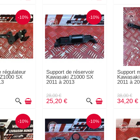
-10%
-10%
 régulateur
Support de réservoir
Support m
 Z1000 SX
Kawasaki Z1000 SX
Kawasaki
13
2011 à 2013
2011 à 2
28,00 €
38,00 €
25,20 €
34,20 €
-10%
-10%