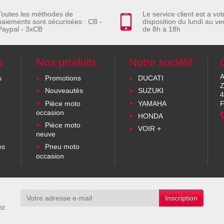
Toutes les méthodes de
Le service client est a vot
paiements sont sécurisées : CB -
disposition du lundi au ve
Paypal - 3xCB
de 8h à 18h
s
Nos produits
Notre société
A
s
Promotions
DUCATI
Z
Nouveautés
SUZUKI
4
Pièce moto
YAMAHA
F
occasion
HONDA
Pièce moto
VOIR +
neuve
es
Pneu moto
occasion
ez