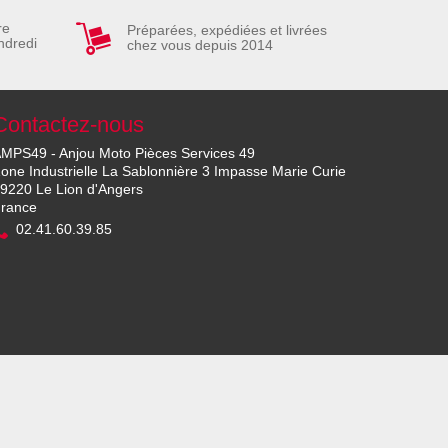
re
Préparées, expédiées et livrées
ndredi
chez vous depuis 2014
Contactez-nous
MPS49 - Anjou Moto Pièces Services 49
one Industrielle La Sablonnière 3 Impasse Marie Curie
9220 Le Lion d'Angers
rance
02.41.60.39.85