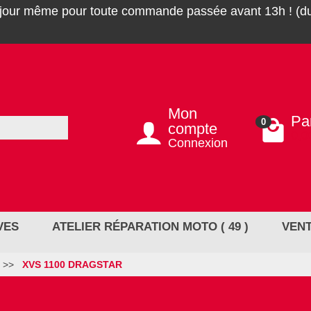
 jour même pour toute commande passée avant 13h ! (du
Mon
Pa
0
compte
0,0
Connexion
VES
ATELIER RÉPARATION MOTO ( 49 )
VENT
XVS 1100 DRAGSTAR