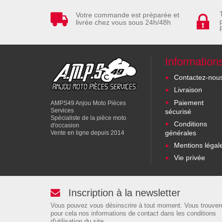
Votre commande est préparée et
livrée chez vous sous 24h/48h
Information
Contactez-nou
Livraison
Paiement
AMPS49 Anjou Moto Pièces
Services
sécurisé
Spécialiste de la pièce moto
Conditions
d'occasion
générales
Vente en ligne depuis 2014
Mentions légal
Vie privée
Inscription à la newsletter
Vous pouvez vous désinscrire à tout moment. Vous trouver
pour cela nos informations de contact dans les conditions
d'utilisation du site.