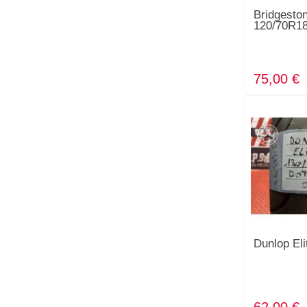
Bridgest
120/70R1
75,00 €
Dunlop Eli