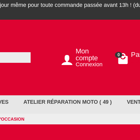
 jour même pour toute commande passée avant 13h ! (du
Mon
Pa
0
compte
0,0
Connexion
VES
ATELIER RÉPARATION MOTO ( 49 )
VENT
'OCCASION