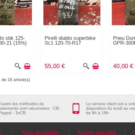
blo sbk 125-
Pirelli diablo superbike
Pneu Dun
 30-21 (15%)
Sc1 120-70-R17
GPR-300
55,00 €
40,00 €
 de 15 article(s)
Toutes les méthodes de
Le service client est a vot
paiements sont sécurisées : CB -
disposition du lundi au ve
Paypal - 3xCB
de 8h à 18h
s
Nos produits
Notre société