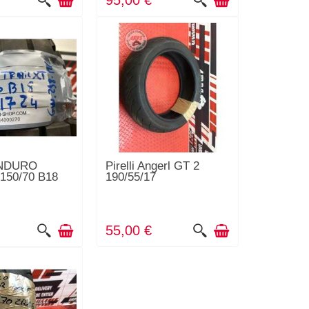
95,00 €
ENDURO
Pirelli Angerl GT 2
150/70 B18
190/55/17
55,00 €