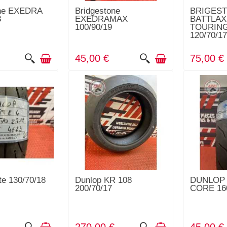
one EXEDRA
Bridgestone
BRIGES
8
EXEDRAMAX
BATTLAX
100/90/19
TOURING
120/70/1
45,00 €
75,00 €
te 130/70/18
Dunlop KR 108
DUNLOP 
200/70/17
CORE 160