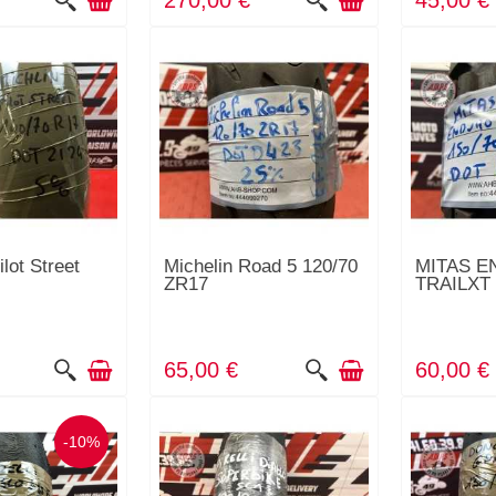
270,00 €
45,00 €
ilot Street
Michelin Road 5 120/70
MITAS 
ZR17
TRAILXT 
65,00 €
60,00 €
-10%