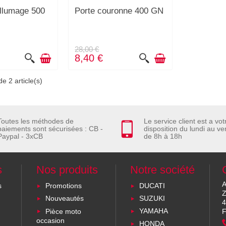
allumage 500
Porte couronne 400 GN
28,00 €
8,40 €
e 2 article(s)
Toutes les méthodes de
Le service client est a vot
paiements sont sécurisées : CB -
disposition du lundi au ve
Paypal - 3xCB
de 8h à 18h
s
Nos produits
Notre société
A
s
Promotions
DUCATI
Z
Nouveautés
SUZUKI
4
Pièce moto
YAMAHA
F
occasion
HONDA