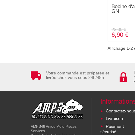
Bobine d'
GN
23,00 €
6,90 €
Affichage 1-2 d
Votre commande est préparée et
livrée chez vous sous 24h/48h
Information
Contactez-nou
Livraison
Paiement
AMPS49 Anjou Moto Pièces
Services
sécurisé