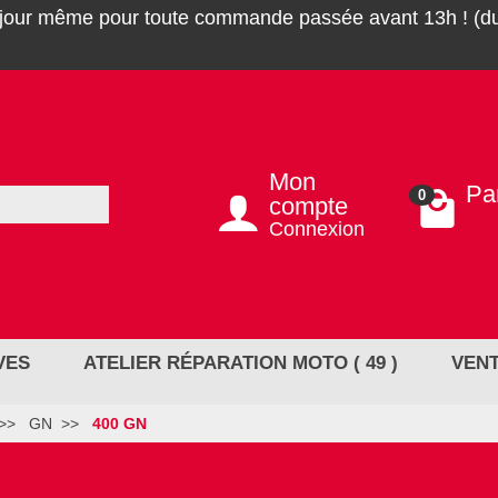
 jour même pour toute commande passée avant 13h ! (du
Mon
Pa
0
compte
0,0
Connexion
VES
ATELIER RÉPARATION MOTO ( 49 )
VENT
GN
400 GN