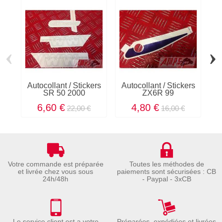
‹
›
Autocollant / Stickers
Autocollant / Stickers
A
SR 50 2000
ZX6R 99
6,60 €
4,80 €
22,00 €
16,00 €
Votre commande est préparée
Toutes les méthodes de
et livrée chez vous sous
paiements sont sécurisées : CB
24h/48h
- Paypal - 3xCB
Le service client est a votre
Préparées, expédiées et livrées