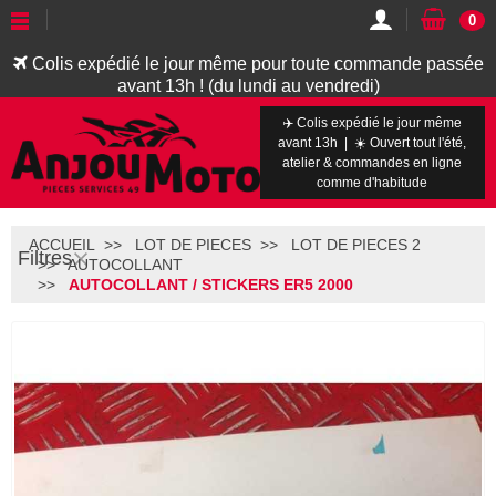
0
Colis expédié le jour même pour toute commande passée
avant 13h ! (du lundi au vendredi)
✈️ Colis expédié le jour même
avant 13h | ☀️ Ouvert tout l'été,
atelier & commandes en ligne
comme d'habitude
ACCUEIL
LOT DE PIECES
LOT DE PIECES 2
Filtres
AUTOCOLLANT
AUTOCOLLANT / STICKERS ER5 2000