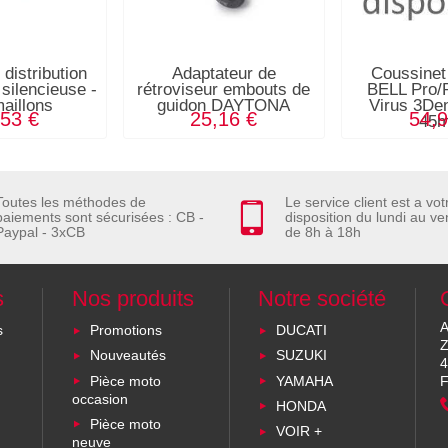
distribution
Adaptateur de
Coussinet
ilencieuse -
rétroviseur embouts de
BELL Pro/
aillons
guidon DAYTONA
Virus 3Den
,53 €
25,16 €
54,9
45
Toutes les méthodes de
Le service client est a vot
paiements sont sécurisées : CB -
disposition du lundi au ve
Paypal - 3xCB
de 8h à 18h
s
Nos produits
Notre société
A
s
Promotions
DUCATI
Z
Nouveautés
SUZUKI
4
Pièce moto
YAMAHA
F
occasion
HONDA
Pièce moto
VOIR +
neuve