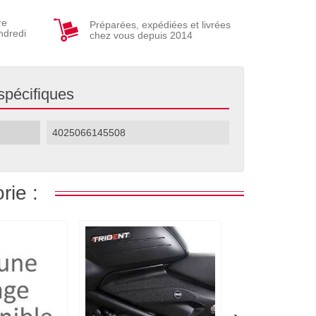
re
Préparées, expédiées et livrées
ndredi
chez vous depuis 2014
spécifiques
4025066145508
rie :