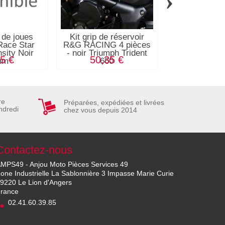
›
 de joues
Kit grip de réservoir
Fontaine de 
Race Star
R&G RACING 4 pièces
BIHR Bio Par
sity Noir
- noir Triumph Trident
Pro - 1
5 €
50,35 €
3 297,
mm
660
re
Préparées, expédiées et livrées
ndredi
chez vous depuis 2014
Contactez-nous
MPS49 - Anjou Moto Pièces Services 49
one Industrielle La Sablonnière 3 Impasse Marie Curie
9220 Le Lion d'Angers
rance
02.41.60.39.85