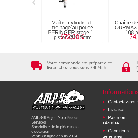
‹
Maître-cylindre de
Chaîne de 
freinage au pouce
TOURMAX s
BERINGER stage 1 -
108 m
672,00 €
74
piston Ø14,5mm
Votre commande est préparée et
livrée chez vous sous 24h/48h
Information
Contactez-nou
Livraison
Paiement
AMPS49 Anjou Moto Pièces
Services
sécurisé
Spécialiste de la pièce moto
Conditions
d'occasion
générales
Vente en ligne depuis 2014