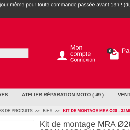
 jour même pour toute commande passée avant 13h ! (du
Mon
Pa
0
compte
0,0
Connexion
VES
ATELIER RÉPARATION MOTO ( 49 )
VENT
S DE PRODUITS
BIHR
KIT DE MONTAGE MRA Ø28 - 32M
Kit de montage MRA Ø2