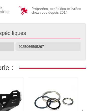
re
Préparées, expédiées et livrées
ndredi
chez vous depuis 2014
spécifiques
4025066595297
rie :