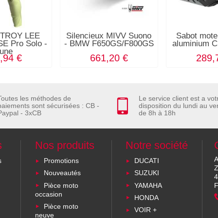
n TROY LEE
Silencieux MIVV Suono
Sabot moteu
E Pro Solo -
- BMW F650GS/F800GS
aluminium
aune
,94 €
661,20 €
289,
Toutes les méthodes de
Le service client est a vot
paiements sont sécurisées : CB -
disposition du lundi au ve
Paypal - 3xCB
de 8h à 18h
s
Nos produits
Notre société
A
s
Promotions
DUCATI
Z
Nouveautés
SUZUKI
4
Pièce moto
YAMAHA
F
occasion
HONDA
Pièce moto
VOIR +
neuve