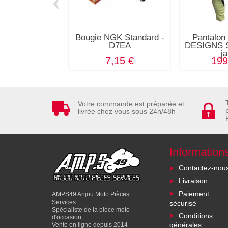
‹
Bougie NGK Standard -
Pantalo
D7EA
DESIGNS S
j
7,15 €
199
Votre commande est préparée et
livrée chez vous sous 24h/48h
Information
Contactez-nou
Livraison
Paiement
AMPS49 Anjou Moto Pièces
Services
sécurisé
Spécialiste de la pièce moto
Conditions
d'occasion
générales
Vente en ligne depuis 2014