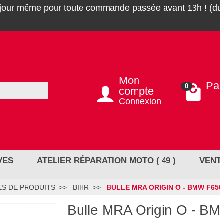
 jour même pour toute commande passée avant 13h ! (du
Mon
Pa
0
compte
0,0
Connexion
VES
ATELIER RÉPARATION MOTO ( 49 )
VENT
S DE PRODUITS
BIHR
BULLE MRA ORIGIN O - BMW F65
Bulle MRA Origin O - 