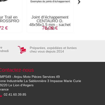
›
r Trail en
Joint d\'échappement
Adaptateu
 CROSSPRO
CENTAURO D.
accessoires 
48x56x1.5 mm - sachet
HIGHSIDER 
72 €
76,06 €
8,02
de 50
guidons origin
re
Préparées, expédiées et livrées
ndredi
chez vous depuis 2014
Contactez-nous
MPS49 - Anjou Moto Pièces Services 49
one Industrielle La Sablonnière 3 Impasse Marie Curie
9220 Le Lion d'Angers
rance
02.41.60.39.85