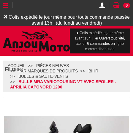
0
Colis expédié le jour même pour toute commande passée
avant 13h ! (du lundi au vendredi)
✈️ Colis expédié le jour même
avant 13h | ☀️ Ouvert tout l'été,
atelier & commandes en ligne
comme d'habitude
ACCUEIL
PIÈCES NEUVES
Filtres
PAR MARQUES DE PRODUITS
BIHR
BULLES & SAUTE-VENTS
BULLE MRA VARIOTOURING VT AVEC SPOILER -
APRILIA CAPONORD 1200