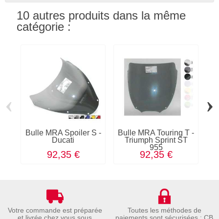
10 autres produits dans la même
catégorie :
‹
›
Bulle MRA Spoiler S -
Bulle MRA Touring T -
Bu
Ducati
Triumph Sprint ST
K
955
92,35 €
92,35 €
Votre commande est préparée
Toutes les méthodes de
et livrée chez vous sous
paiements sont sécurisées : CB