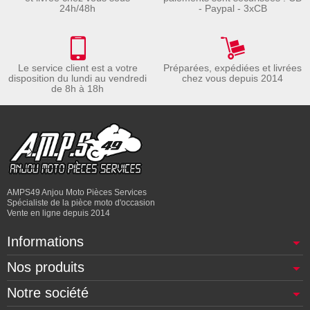
24h/48h
- Paypal - 3xCB
Le service client est a votre
Préparées, expédiées et livrées
disposition du lundi au vendredi
chez vous depuis 2014
de 8h à 18h
AMPS49 Anjou Moto Pièces Services
Spécialiste de la pièce moto d'occasion
Vente en ligne depuis 2014
Informations
Nos produits
Notre société