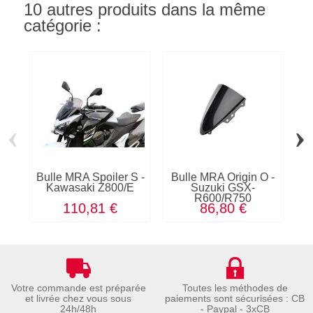
10 autres produits dans la même
catégorie :
‹
›
Bulle MRA Spoiler S -
Bulle MRA Origin O -
Bu
Kawasaki Z800/E
Suzuki GSX-
K
R600/R750
110,81 €
86,80 €
Votre commande est préparée
Toutes les méthodes de
et livrée chez vous sous
paiements sont sécurisées : CB
24h/48h
- Paypal - 3xCB