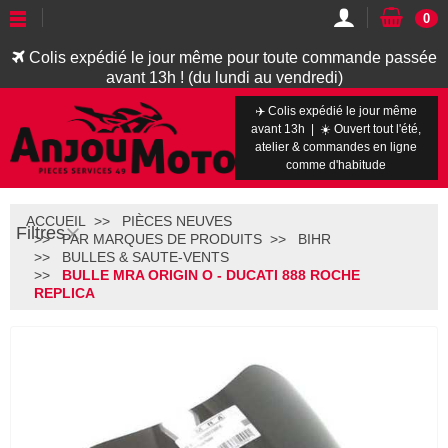
0
Colis expédié le jour même pour toute commande passée
avant 13h ! (du lundi au vendredi)
✈️ Colis expédié le jour même
avant 13h | ☀️ Ouvert tout l'été,
atelier & commandes en ligne
comme d'habitude
ACCUEIL
PIÈCES NEUVES
Filtres
PAR MARQUES DE PRODUITS
BIHR
BULLES & SAUTE-VENTS
BULLE MRA ORIGIN O - DUCATI 888 ROCHE
REPLICA