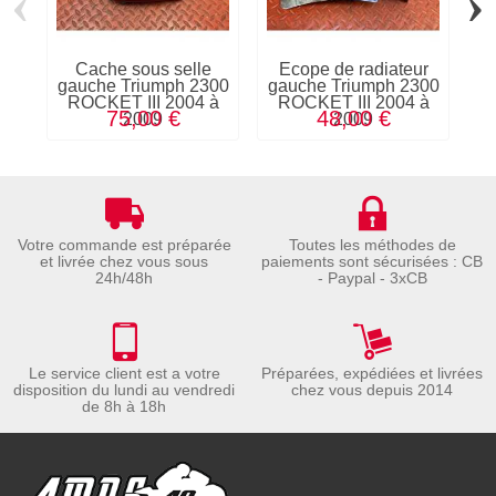
‹
›
Cache sous selle
Ecope de radiateur
gauche Triumph 2300
gauche Triumph 2300
ROCKET III 2004 à
ROCKET III 2004 à
75,00 €
48,00 €
2009
2009
Votre commande est préparée
Toutes les méthodes de
et livrée chez vous sous
paiements sont sécurisées : CB
24h/48h
- Paypal - 3xCB
Le service client est a votre
Préparées, expédiées et livrées
disposition du lundi au vendredi
chez vous depuis 2014
de 8h à 18h