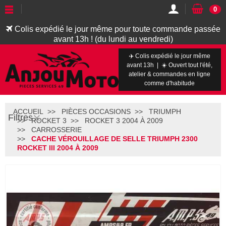
0
Colis expédié le jour même pour toute commande passée
avant 13h ! (du lundi au vendredi)
✈️ Colis expédié le jour même
avant 13h | ☀️ Ouvert tout l'été,
atelier & commandes en ligne
comme d'habitude
ACCUEIL
PIÈCES OCCASIONS
TRIUMPH
Filtres
ROCKET 3
ROCKET 3 2004 À 2009
CARROSSERIE
CACHE VÉROUILLAGE DE SELLE TRIUMPH 2300
ROCKET III 2004 À 2009