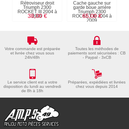
Rétroviseur droit
Cache gauche sur
Triumph 2300
garde boue arrière
ROCKET III 2004 à
Triumph 2300
38,00 €
65,00 €
2009
ROCKET III 2004 à
2009
Votre commande est préparée
Toutes les méthodes de
et livrée chez vous sous
paiements sont sécurisées : CB
24h/48h
- Paypal - 3xCB
Le service client est a votre
Préparées, expédiées et livrées
disposition du lundi au vendredi
chez vous depuis 2014
de 8h à 18h