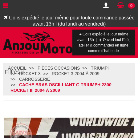
0
Colis expédié le jour même pour toute commande passée
avant 13h ! (du lundi au vendredi)
✈️ Colis expédié le jour même
avant 13h | ☀️ Ouvert tout l'été,
atelier & commandes en ligne
comme d'habitude
ACCUEIL
PIÈCES OCCASIONS
TRIUMPH
Filtres
ROCKET 3
ROCKET 3 2004 À 2009
CARROSSERIE
CACHE BRAS OSCILLIANT G TRIUMPH 2300
ROCKET III 2004 À 2009