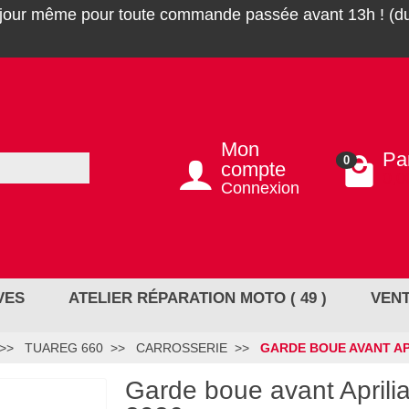
 jour même pour toute commande passée avant 13h ! (du
Mon
Pa
0
compte
0,0
Connexion
VES
ATELIER RÉPARATION MOTO ( 49 )
VENT
TUAREG 660
CARROSSERIE
GARDE BOUE AVANT APR
Garde boue avant April