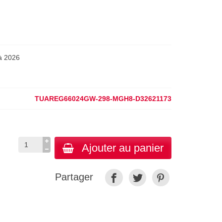
à 2026
TUAREG66024GW-298-MGH8-D32621173
Ajouter au panier
Partager