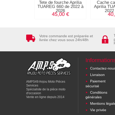
Tete de fourche Aprilia
Cache ca
TUAREG 660 de 2022 à
Aprilia T
2026
2022
45,00 €
40
Votre commande est préparée et
livrée chez vous sous 24h/48h
Information
Contactez-nou
Livraison
Paiement
AMPS49 Anjou Moto Pièces
Services
sécurisé
Spécialiste de la pièce moto
Conditions
d'occasion
générales
Vente en ligne depuis 2014
Mentions légal
Vie privée