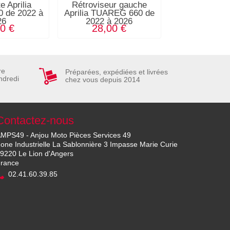
te Aprilia
Rétroviseur gauche
Réservoir 
 de 2022 à
Aprilia TUAREG 660 de
TUAREG 660 
26
2022 à 2026
202
0 €
28,00 €
680,0
re
Préparées, expédiées et livrées
ndredi
chez vous depuis 2014
Contactez-nous
MPS49 - Anjou Moto Pièces Services 49
one Industrielle La Sablonnière 3 Impasse Marie Curie
9220 Le Lion d'Angers
rance
02.41.60.39.85