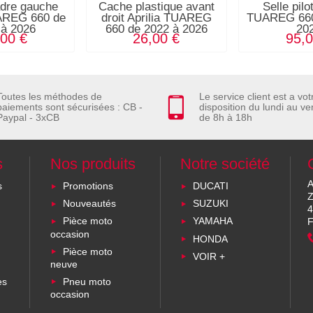
dre gauche
Cache plastique avant
Selle pilo
UAREG 660 de
droit Aprilia TUAREG
TUAREG 660
 à 2026
660 de 2022 à 2026
20
,00 €
26,00 €
95,0
Toutes les méthodes de
Le service client est a vot
paiements sont sécurisées : CB -
disposition du lundi au ve
Paypal - 3xCB
de 8h à 18h
s
Nos produits
Notre société
A
s
Promotions
DUCATI
Z
Nouveautés
SUZUKI
4
Pièce moto
YAMAHA
F
occasion
HONDA
Pièce moto
VOIR +
neuve
es
Pneu moto
occasion