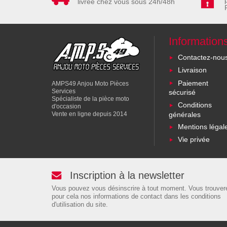
livrée chez vous sous 24h/48h
Information
Contactez-nou
Livraison
Paiement
AMPS49 Anjou Moto Pièces
Services
sécurisé
Spécialiste de la pièce moto
Conditions
d'occasion
générales
Vente en ligne depuis 2014
Mentions légal
Vie privée
Inscription à la newsletter
Vous pouvez vous désinscrire à tout moment. Vous trouver
pour cela nos informations de contact dans les conditions
d'utilisation du site.