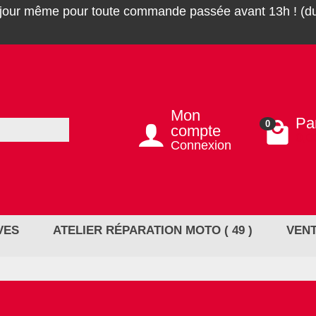
 jour même pour toute commande passée avant 13h ! (du
Mon
Pa
0
compte
0,0
Connexion
VES
ATELIER RÉPARATION MOTO ( 49 )
VENT