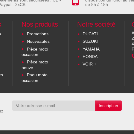
paiements sont sécurisées : CB -
disposition du lundi au ve
Paypal - 3xCB
de 8h à 18h
s
Nos produits
Notre société
A
s
Promotions
DUCATI
Z
Nouveautés
SUZUKI
4
Pièce moto
YAMAHA
F
occasion
HONDA
Pièce moto
VOIR +
neuve
es
Pneu moto
occasion
ez