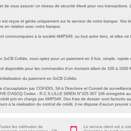
t de vous assurer un niveau de sécurité élevé pour vos transactions
re est reçue et gérée uniquement sur le serveur de notre banque. Vos
tre en relation avec votre banque.
communiquées à la société AMPS49, ou tout autre tiers, et elles ne t
s 3xCB Cofidis, vous optez pour un paiement en 3 fois, simple, rapide e
st disponible pour les commandes d’un montant allant de 100 à 1500 € 
initialisation du paiement en 3xCB Cofidis.
 d’acceptation par COFIDIS, SA à Directoire et Conseil de surveillance
UVE D’ASCQ Cedex - R.C.S LILLE SIREN N°325 307 106 enregistré aup
crédit pris en charge par AMPS49. Des frais de dossier sont facturés au c
 à la réalisation du contrat de crédit, il ne dispose d’aucun pouvoir d
Toutes les méthodes de
Le service client est a vot