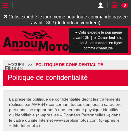
0
Colis expédié le jour même pour toute commande passée
avant 13h ! (du lundi au vendredi)
✈️ Colis expédié le jour même
avant 13h | ☀️ Ouvert tout l'été,
atelier & commandes en ligne
comme d'habitude
ACCUEIL
POLITIQUE DE CONFIDENTIALITÉ
Filtres
Politique de confidentialité
La présente politique de confidentialité décrit les traitements
réalisés par AMPS49 concernant toutes données à caractère
personnel se rapportant à une personne physique identifiée
ou identifiable (ci-après les « Données Personnelles ») dans
le cadre du site Internet www.surplusmotos.com (ci-après le
« Site Internet »).