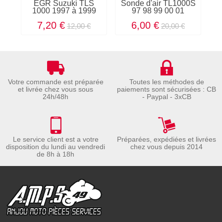
EGR Suzuki TLS
Sonde d'air TL1000S
C
1000 1997 à 1999
97 98 99 00 01
7,20 €
6,00 €
12,00 €
20,00 €
Votre commande est préparée
Toutes les méthodes de
et livrée chez vous sous
paiements sont sécurisées : CB
24h/48h
- Paypal - 3xCB
Le service client est a votre
Préparées, expédiées et livrées
disposition du lundi au vendredi
chez vous depuis 2014
de 8h à 18h