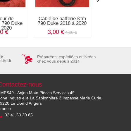
eur de
Cable de batterie Ktm
Sonde lamb
m 790 Duke
790 Duke 2018 à 2020
790 Duke 201
 2020
0 €
3,00 €
27,00 €
4,00 €
re
Préparées, expédiées et livrées
ndredi
chez vous depuis 2014
Contactez-nous
MPS49 - Anjou Moto Pièces Services 49
one Industrielle La Sablonnière 3 Impasse Marie Curie
9220 Le Lion d'Angers
rance
02.41.60.39.85