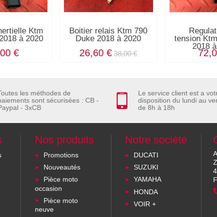
nertielle Ktm
Boitier relais Ktm 790
Regulat
2018 à 2020
Duke 2018 à 2020
tension Kt
2018 à
,00 €
26,60 €
72,0
38,00 €
Toutes les méthodes de
Le service client est a vot
paiements sont sécurisées : CB -
disposition du lundi au ve
Paypal - 3xCB
de 8h à 18h
s
Nos produits
Notre société
A
s
Promotions
DUCATI
Z
Nouveautés
SUZUKI
4
Pièce moto
YAMAHA
F
occasion
HONDA
Pièce moto
VOIR +
neuve