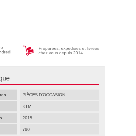
re
Préparées, expédiées et livrées
ndredi
chez vous depuis 2014
ique
ces
PIÈCES D'OCCASION
KTM
o
2018
790