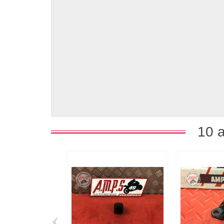
10 a
‹