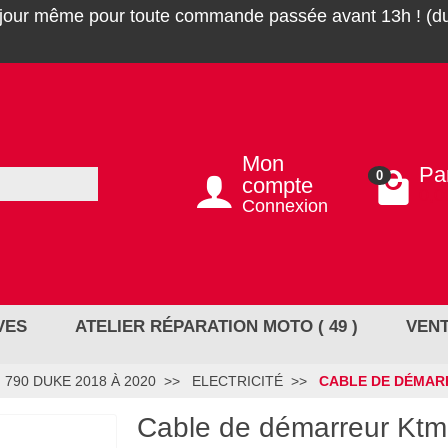
 jour même pour toute commande passée avant 13h ! (du
Mon
Pa
0
compte
0,0
Connexion
VES
ATELIER RÉPARATION MOTO ( 49 )
VENT
790 DUKE 2018 À 2020
ELECTRICITÉ
CABLE DE DÉMARR
Cable de démarreur Kt