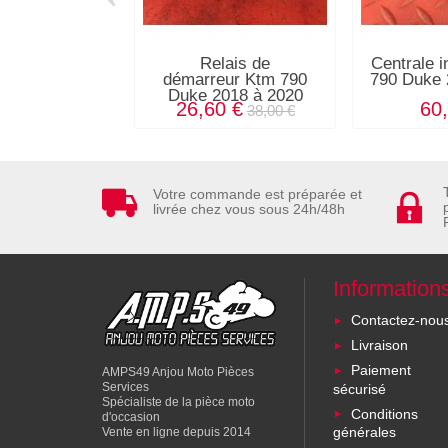
Relais de
Centrale i
démarreur Ktm 790
790 Duke 
Duke 2018 à 2020
26,60 €
60
38,00 €
Votre commande est préparée et
livrée chez vous sous 24h/48h
Information
Contactez-nou
Livraison
Paiement
AMPS49 Anjou Moto Pièces
Services
sécurisé
Spécialiste de la pièce moto
Conditions
d'occasion
générales
Vente en ligne depuis 2014