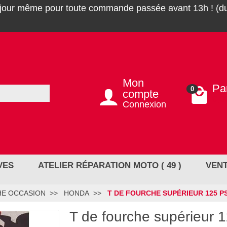
 jour même pour toute commande passée avant 13h ! (du
Mon
Pa
0
compte
0,0
Connexion
VES
ATELIER RÉPARATION MOTO ( 49 )
VENT
HE OCCASION
HONDA
T DE FOURCHE SUPÉRIEUR 125 P
T de fourche supérieur 