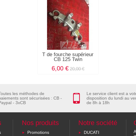
T de fourche supérieur
CB 125 Twin
6,00 €
20,00 €
Toutes les méthodes de
Le service client est a vot
paiements sont sécurisées : CB -
disposition du lundi au ve
Paypal - 3xCB
de 8h à 18h
s
Nos produits
Notre société
A
s
Promotions
DUCATI