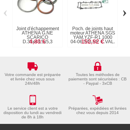
‹
›
Joint d'échappement
Poch. de joints haut
ATHENA G.NE
moteur ATHENA SGS
SCARICO
YAM.YZF-R1 1000
4,80 €
152,92 €
D.35x43,5x5,3
04-06 S/G.NE C.VAL.
Votre commande est préparée
Toutes les méthodes de
et livrée chez vous sous
paiements sont sécurisées : CB
24h/48h
- Paypal - 3xCB
Le service client est a votre
Préparées, expédiées et livrées
disposition du lundi au vendredi
chez vous depuis 2014
de 8h à 18h