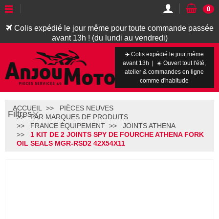
0
Colis expédié le jour même pour toute commande passée
avant 13h ! (du lundi au vendredi)
✈️ Colis expédié le jour même
avant 13h | ☀️ Ouvert tout l'été,
atelier & commandes en ligne
comme d'habitude
ACCUEIL
PIÈCES NEUVES
Filtres
PAR MARQUES DE PRODUITS
FRANCE ÉQUIPEMENT
JOINTS ATHENA
1 KIT DE 2 JOINTS SPY DE FOURCHE ATHENA FORK
OIL SEALS MGR-RSD2 42X54X11