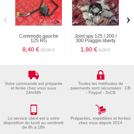
‹
›
Commodo gauche
Joint spy 125 / 200 /
125 RG
300 Piaggio liberty
K
8,40 €
1,80 €
28,00 €
6,00 €
Votre commande est préparée
Toutes les méthodes de
et livrée chez vous sous
paiements sont sécurisées : CB
24h/48h
- Paypal - 3xCB
Le service client est a votre
Préparées, expédiées et livrées
disposition du lundi au vendredi
chez vous depuis 2014
de 8h à 18h