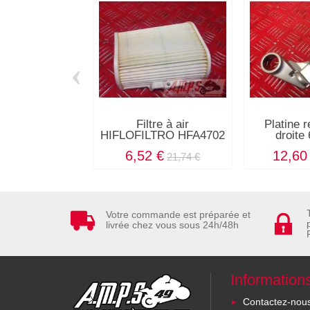
‹
Filtre à air
Platine 
HIFLOFILTRO HFA4702
droite
6,52 €
12,60
21,74 €
Votre commande est préparée et
livrée chez vous sous 24h/48h
Information
Contactez-nou