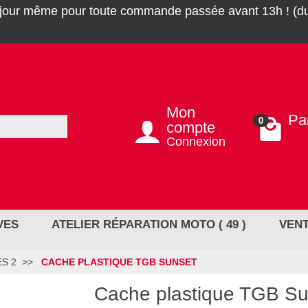
 jour même pour toute commande passée avant 13h ! (du
Mon
Pa
0
compte
0,0
Connexion
VES
ATELIER RÉPARATION MOTO ( 49 )
VENT
ES 2
CACHE PLASTIQUE TGB SUNSET
Cache plastique TGB Su