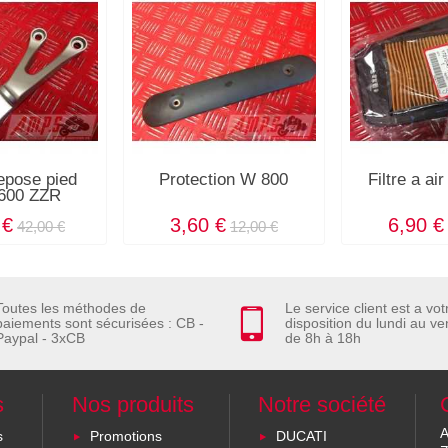
repose pied
Protection W 800
Filtre a a
 600 ZZR
 €
3,60 €
6,90 €
42,00 €
12,00 €
Toutes les méthodes de
Le service client est a vot
paiements sont sécurisées : CB -
disposition du lundi au ve
Paypal - 3xCB
de 8h à 18h
s
Nos produits
Notre société
A
s
Promotions
DUCATI