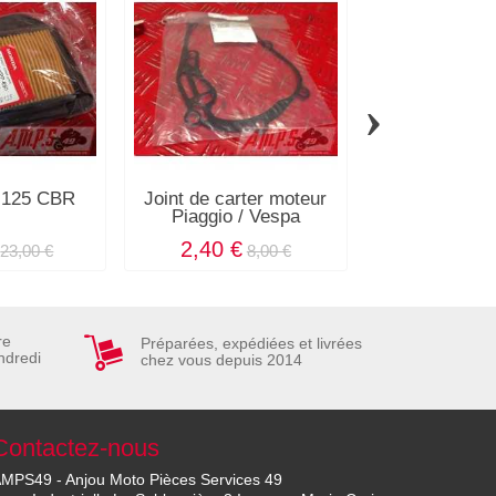
›
ir 125 CBR
Joint de carter moteur
Cache plast
Piaggio / Vespa
Tuon
2,40 €
4,80 €
23,00 €
8,00 €
1
re
Préparées, expédiées et livrées
ndredi
chez vous depuis 2014
Contactez-nous
MPS49 - Anjou Moto Pièces Services 49