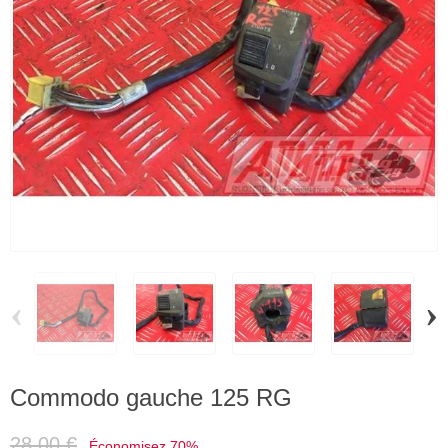
‹
›
Commodo gauche 125 RG
28,00 €
Économisez 70%