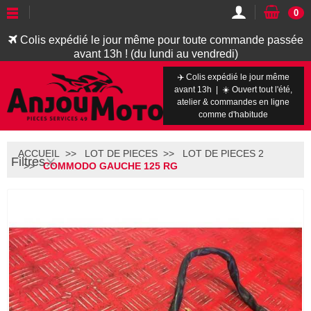
0
Colis expédié le jour même pour toute commande passée
avant 13h ! (du lundi au vendredi)
✈️ Colis expédié le jour même
avant 13h | ☀️ Ouvert tout l'été,
atelier & commandes en ligne
comme d'habitude
ACCUEIL
LOT DE PIECES
LOT DE PIECES 2
Filtres
COMMODO GAUCHE 125 RG