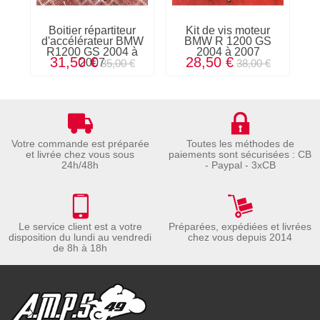
Boitier répartiteur
Kit de vis moteur
d'accélérateur BMW
BMW R 1200 GS
d
R1200 GS 2004 à
2004 à 2007
12
31,50 €
28,50 €
2007
35,00 €
38,00 €
Votre commande est préparée
Toutes les méthodes de
et livrée chez vous sous
paiements sont sécurisées : CB
24h/48h
- Paypal - 3xCB
Le service client est a votre
Préparées, expédiées et livrées
disposition du lundi au vendredi
chez vous depuis 2014
de 8h à 18h