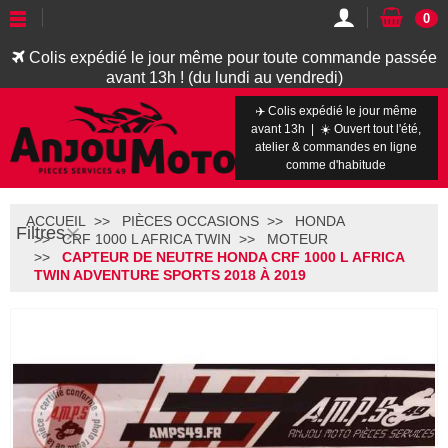
0
Colis expédié le jour même pour toute commande passée
avant 13h ! (du lundi au vendredi)
✈️ Colis expédié le jour même
avant 13h | ☀️ Ouvert tout l'été,
atelier & commandes en ligne
comme d'habitude
ACCUEIL
PIÈCES OCCASIONS
HONDA
Filtres
CRF 1000 L AFRICA TWIN
MOTEUR
CAPTEUR DE NEUTRE HONDA CRF 1000 L AFRICA
TWIN ADVENTURE SPORTS 2018 À 2019