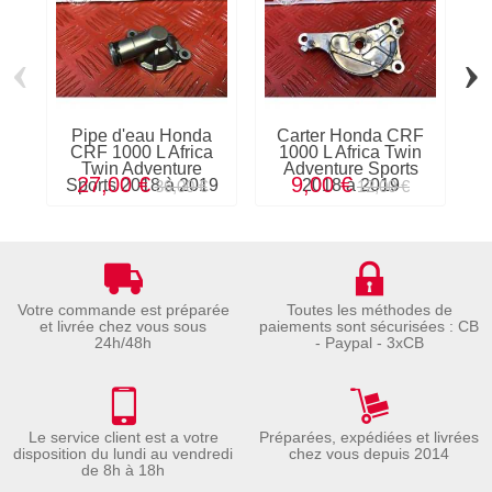
‹
›
Pipe d'eau Honda
Carter Honda CRF
CRF 1000 L Africa
1000 L Africa Twin
Twin Adventure
Adventure Sports
Af
27,00 €
9,00 €
Sports 2018 à 2019
2018 à 2019
S
36,00 €
12,00 €
Votre commande est préparée
Toutes les méthodes de
et livrée chez vous sous
paiements sont sécurisées : CB
24h/48h
- Paypal - 3xCB
Le service client est a votre
Préparées, expédiées et livrées
disposition du lundi au vendredi
chez vous depuis 2014
de 8h à 18h