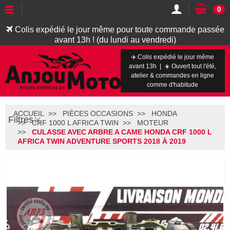
0
Colis expédié le jour même pour toute commande passée
avant 13h ! (du lundi au vendredi)
✈️ Colis expédié le jour même
avant 13h | ☀️ Ouvert tout l'été,
atelier & commandes en ligne
comme d'habitude
ACCUEIL
PIÈCES OCCASIONS
HONDA
Filtres
CRF 1000 L AFRICA TWIN
MOTEUR
CULASSE AVEC ARBRE A CAME HONDA CRF 1000 L
AFRICA TWIN ADVENTURE SPORTS 2018 À 2019