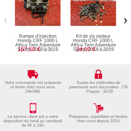
‹
›
Rampe d'injection
Kit de vis moteur
Honda CRF 1000 L
Honda CRF 1000 L
Africa Twin Adventure
Africa Twin Adventure
Af
157,50 €
24,00 €
Sports 2018 à 2019
Sports 2018 à 2019
S
210,00 €
32,00 €
Votre commande est préparée
Toutes les méthodes de
et livrée chez vous sous
paiements sont sécurisées : CB
24h/48h
- Paypal - 3xCB
Le service client est a votre
Préparées, expédiées et livrées
disposition du lundi au vendredi
chez vous depuis 2014
de 8h à 18h