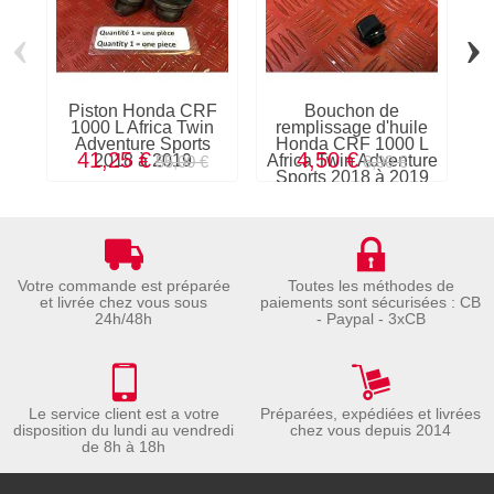
‹
›
Piston Honda CRF
Bouchon de
C
1000 L Africa Twin
remplissage d'huile
Adventure Sports
Honda CRF 1000 L
41,25 €
4,50 €
2018 à 2019
Africa Twin Adventure
55,00 €
6,00 €
Sports 2018 à 2019
Votre commande est préparée
Toutes les méthodes de
et livrée chez vous sous
paiements sont sécurisées : CB
24h/48h
- Paypal - 3xCB
Le service client est a votre
Préparées, expédiées et livrées
disposition du lundi au vendredi
chez vous depuis 2014
de 8h à 18h