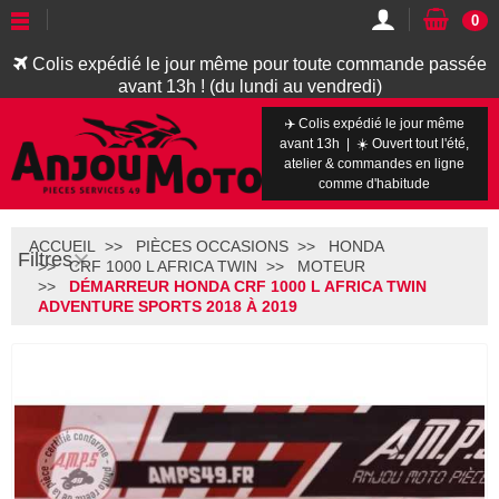
0
Colis expédié le jour même pour toute commande passée
avant 13h ! (du lundi au vendredi)
✈️ Colis expédié le jour même
avant 13h | ☀️ Ouvert tout l'été,
atelier & commandes en ligne
comme d'habitude
ACCUEIL
PIÈCES OCCASIONS
HONDA
Filtres
CRF 1000 L AFRICA TWIN
MOTEUR
DÉMARREUR HONDA CRF 1000 L AFRICA TWIN
ADVENTURE SPORTS 2018 À 2019