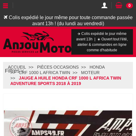
0
Colis expédié le jour même pour toute commande passée
avant 13h ! (du lundi au vendredi)
✈️ Colis expédié le jour même
avant 13h | ☀️ Ouvert tout l'été,
atelier & commandes en ligne
comme d'habitude
ACCUEIL
PIÈCES OCCASIONS
HONDA
Filtres
CRF 1000 L AFRICA TWIN
MOTEUR
JAUGE A HUILE HONDA CRF 1000 L AFRICA TWIN
ADVENTURE SPORTS 2018 À 2019