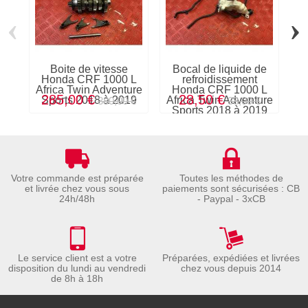
‹
›
Boite de vitesse
Bocal de liquide de
Honda CRF 1000 L
refroidissement
Africa Twin Adventure
Honda CRF 1000 L
Af
285,00 €
28,50 €
Sports 2018 à 2019
Africa Twin Adventure
S
380,00 €
38,00 €
Sports 2018 à 2019
Votre commande est préparée
Toutes les méthodes de
et livrée chez vous sous
paiements sont sécurisées : CB
24h/48h
- Paypal - 3xCB
Le service client est a votre
Préparées, expédiées et livrées
disposition du lundi au vendredi
chez vous depuis 2014
de 8h à 18h