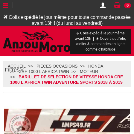
0
Colis expédié le jour même pour toute commande passée
avant 13h ! (du lundi au vendredi)
✈️ Colis expédié le jour même
avant 13h | ☀️ Ouvert tout l'été,
atelier & commandes en ligne
comme d'habitude
ACCUEIL
PIÈCES OCCASIONS
HONDA
Filtres
CRF 1000 L AFRICA TWIN
MOTEUR
BARILLET DE SELECTION DE VITESSE HONDA CRF
1000 L AFRICA TWIN ADVENTURE SPORTS 2018 À 2019