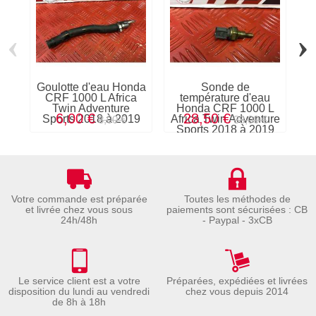
‹
›
Goulotte d'eau Honda
Sonde de
CRF 1000 L Africa
température d'eau
Twin Adventure
Honda CRF 1000 L
6,00 €
28,50 €
Sports 2018 à 2019
Africa Twin Adventure
S
8,00 €
38,00 €
Sports 2018 à 2019
Votre commande est préparée
Toutes les méthodes de
et livrée chez vous sous
paiements sont sécurisées : CB
24h/48h
- Paypal - 3xCB
Le service client est a votre
Préparées, expédiées et livrées
disposition du lundi au vendredi
chez vous depuis 2014
de 8h à 18h