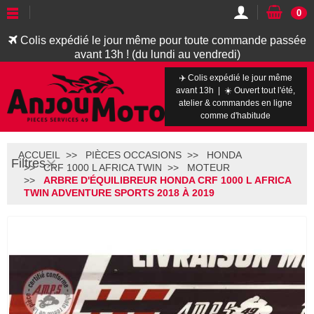
0
Colis expédié le jour même pour toute commande passée
avant 13h ! (du lundi au vendredi)
✈️ Colis expédié le jour même
avant 13h | ☀️ Ouvert tout l'été,
atelier & commandes en ligne
comme d'habitude
ACCUEIL
PIÈCES OCCASIONS
HONDA
Filtres
CRF 1000 L AFRICA TWIN
MOTEUR
ARBRE D'ÉQUILIBREUR HONDA CRF 1000 L AFRICA
TWIN ADVENTURE SPORTS 2018 À 2019