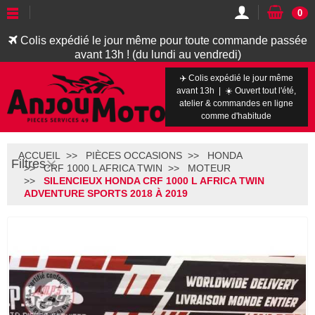
0
Colis expédié le jour même pour toute commande passée
avant 13h ! (du lundi au vendredi)
✈️ Colis expédié le jour même
avant 13h | ☀️ Ouvert tout l'été,
atelier & commandes en ligne
comme d'habitude
ACCUEIL
PIÈCES OCCASIONS
HONDA
Filtres
CRF 1000 L AFRICA TWIN
MOTEUR
SILENCIEUX HONDA CRF 1000 L AFRICA TWIN
ADVENTURE SPORTS 2018 À 2019