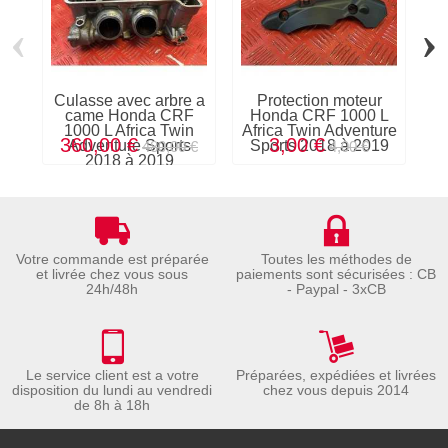
‹
›
Culasse avec arbre a
Protection moteur
came Honda CRF
Honda CRF 1000 L
1000 L Africa Twin
Africa Twin Adventure
Af
360,00 €
3,00 €
Adventure Sports
Sports 2018 à 2019
S
480,00 €
4,00 €
2018 à 2019
Votre commande est préparée
Toutes les méthodes de
et livrée chez vous sous
paiements sont sécurisées : CB
24h/48h
- Paypal - 3xCB
Le service client est a votre
Préparées, expédiées et livrées
disposition du lundi au vendredi
chez vous depuis 2014
de 8h à 18h