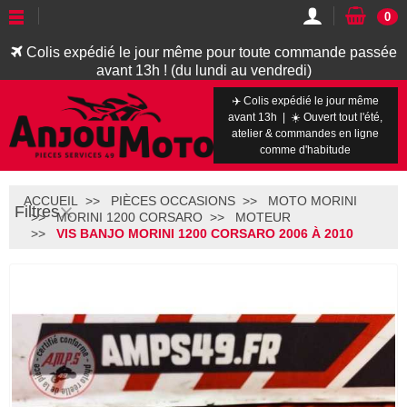
0
Colis expédié le jour même pour toute commande passée
avant 13h ! (du lundi au vendredi)
✈️ Colis expédié le jour même
avant 13h | ☀️ Ouvert tout l'été,
atelier & commandes en ligne
comme d'habitude
ACCUEIL
PIÈCES OCCASIONS
MOTO MORINI
Filtres
MORINI 1200 CORSARO
MOTEUR
VIS BANJO MORINI 1200 CORSARO 2006 À 2010