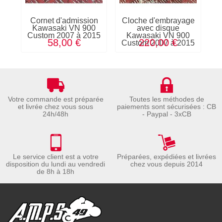
Cornet d'admission
Cloche d'embrayage
C
Kawasaki VN 900
avec disque
Custom 2007 à 2015
Kawasaki VN 900
58,00 €
220,00 €
Custom 2007 à 2015
C
Votre commande est préparée
Toutes les méthodes de
et livrée chez vous sous
paiements sont sécurisées : CB
24h/48h
- Paypal - 3xCB
Le service client est a votre
Préparées, expédiées et livrées
disposition du lundi au vendredi
chez vous depuis 2014
de 8h à 18h