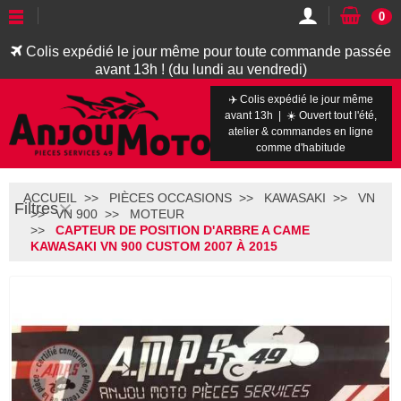
0
Colis expédié le jour même pour toute commande passée
avant 13h ! (du lundi au vendredi)
✈️ Colis expédié le jour même
avant 13h | ☀️ Ouvert tout l'été,
atelier & commandes en ligne
comme d'habitude
ACCUEIL
PIÈCES OCCASIONS
KAWASAKI
VN
Filtres
VN 900
MOTEUR
CAPTEUR DE POSITION D'ARBRE A CAME
KAWASAKI VN 900 CUSTOM 2007 À 2015