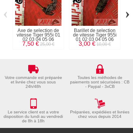
‹
›
Axe de selection de
Barillet de selection
vitesse Tiger 955i 01
de vitesse Tiger 955i
T
02 03 04 05 06
01 02 03 04 05 06
7,50 €
3,00 €
25,00 €
10,00 €
Votre commande est préparée
Toutes les méthodes de
et livrée chez vous sous
paiements sont sécurisées : CB
24h/48h
- Paypal - 3xCB
Le service client est a votre
Préparées, expédiées et livrées
disposition du lundi au vendredi
chez vous depuis 2014
de 8h à 18h