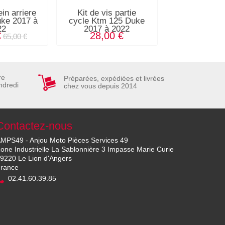
ein arriere
Kit de vis partie
Jante arrièr
ke 2017 à
cycle Ktm 125 Duke
Duke 2017
22
2017 à 2022
€
28,00 €
95,00
65,00 €
re
Préparées, expédiées et livrées
ndredi
chez vous depuis 2014
Contactez-nous
MPS49 - Anjou Moto Pièces Services 49
one Industrielle La Sablonnière 3 Impasse Marie Curie
9220 Le Lion d'Angers
rance
02.41.60.39.85