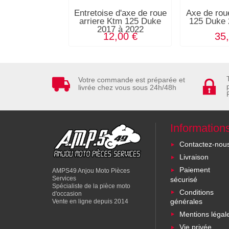
Entretoise d'axe de roue
Axe de rou
arriere Ktm 125 Duke
125 Duke 
2017 à 2022
12,00 €
35
Votre commande est préparée et
livrée chez vous sous 24h/48h
Information
Contactez-nou
Livraison
Paiement
AMPS49 Anjou Moto Pièces
Services
sécurisé
Spécialiste de la pièce moto
Conditions
d'occasion
générales
Vente en ligne depuis 2014
Mentions légal
Vie privée