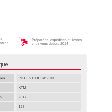
re
Préparées, expédiées et livrées
ndredi
chez vous depuis 2014
ique
ces
PIÈCES D'OCCASION
KTM
o
2017
125