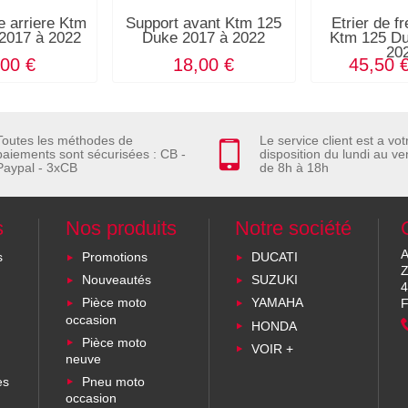
e arriere Ktm
Support avant Ktm 125
Etrier de fr
2017 à 2022
Duke 2017 à 2022
Ktm 125 Du
20
,00 €
18,00 €
45,50 
Toutes les méthodes de
Le service client est a vot
paiements sont sécurisées : CB -
disposition du lundi au ve
Paypal - 3xCB
de 8h à 18h
s
Nos produits
Notre société
A
s
Promotions
DUCATI
Z
Nouveautés
SUZUKI
4
Pièce moto
YAMAHA
F
occasion
HONDA
Pièce moto
VOIR +
neuve
es
Pneu moto
occasion