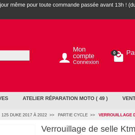
 jour même pour toute commande passée avant 13h ! (du
Mon
Pa
0
compte
0,0
Connexion
VES
ATELIER RÉPARATION MOTO ( 49 )
VENT
125 DUKE 2017 À 2022
PARTIE CYCLE
VERROUILLAGE D
Verrouillage de selle K